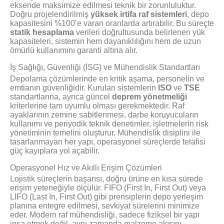
eksende maksimize edilmesi teknik bir zorunluluktur.
Doğru projelendirilmiş
yüksek irtifa raf sistemleri
, depo
kapasitesini %100’e varan oranlarda artırabilir. Bu süreçte
statik hesaplama
verileri doğrultusunda belirlenen yük
kapasiteleri, sistemin hem dayanıklılığını hem de uzun
ömürlü kullanımını garanti altına alır.
İş Sağlığı, Güvenliği (İSG) ve Mühendislik Standartları
Depolama çözümlerinde en kritik aşama, personelin ve
emtianın güvenliğidir. Kurulan sistemlerin
ISO
ve
TSE
standartlarına, ayrıca güncel
deprem yönetmeliği
kriterlerine tam uyumlu olması gerekmektedir. Raf
ayaklarının zemine sabitlenmesi, darbe koruyucuların
kullanımı ve periyodik teknik denetimler, işletmelerin risk
yönetiminin temelini oluşturur. Mühendislik disiplini ile
tasarlanmayan her yapı, operasyonel süreçlerde telafisi
güç kayıplara yol açabilir.
Operasyonel Hız ve Akıllı Erişim Çözümleri
Lojistik süreçlerin başarısı, doğru ürüne en kısa sürede
erişim yeteneğiyle ölçülür. FIFO (First In, First Out) veya
LIFO (Last In, First Out) gibi prensiplerin depo yerleşim
planına entegre edilmesi, sevkiyat sürelerini minimize
eder. Modern raf mühendisliği, sadece fiziksel bir yapı
inşa etmek değil, aynı zamanda malzeme akışını