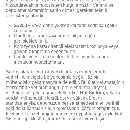
hızlandıracak bir ekosistem kurgulamaktır. Verimli bir
depolama sisteminin sahip olması gereken teknik
özellikler şunlardır:
S235JR
veya daha yüksek kalitede sertifikalı çelik
kullanımı.
Modüler tasarım sayesinde ihtiyaca göre
genişletilebilirlik.
Korozyona karşı dirençli elektrostatik toz boya veya
galvaniz kaplama seçenekleri.
Forklift ve istif makineleri ile tam uyumlu koridor
mesafesi hesaplamaları.
Sonuç olarak, endüstriyel depolama süreçlerinde
verimlilik, rastgele bir yerleşimle değil, titiz bir
mühendislik çalışmasıyla elde edilir. Bu
8
temel stratejinin
merkezinde yer alan doğru projelendirme ihtiyacı,
işletmenizin geleceğini şekillendirir.
Raf Sistem
, yılların
verdiği mühendislik tecrübesi ve yüksek üretim
standartlarıyla, deponuzun her santimetresini en verimli
şekilde kullanmanız için profesyonel çözüm ortağınızdır.
İşletmenize özel projelendirme ve uygulama gücüyle Raf
Sistem, lojistik süreçlerinizi bir üst seviyeye taşır.