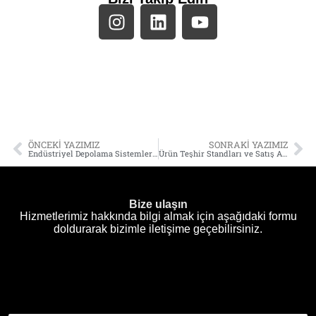
ÖNCEKI YAZIMIZ
SONRAKI YAZIMIZ
Endüstriyel Depolama Sistemlerinde Verimlilik Artışı Sağlayan 8 Kritik Stratejik Çözüm
Ürün Teşhir Standları ve Satış Artırıcı Tasarımlarda Verimlilik Artışı ve Stratejik Çözümler
Bize ulaşın
Hizmetlerimiz hakkında bilgi almak için aşağıdaki formu
doldurarak bizimle iletişime geçebilirsiniz.
M